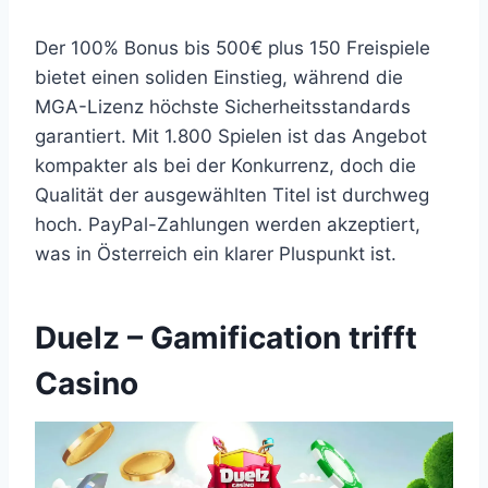
Der 100% Bonus bis 500€ plus 150 Freispiele
bietet einen soliden Einstieg, während die
MGA-Lizenz höchste Sicherheitsstandards
garantiert. Mit 1.800 Spielen ist das Angebot
kompakter als bei der Konkurrenz, doch die
Qualität der ausgewählten Titel ist durchweg
hoch. PayPal-Zahlungen werden akzeptiert,
was in Österreich ein klarer Pluspunkt ist.
Duelz – Gamification trifft
Casino