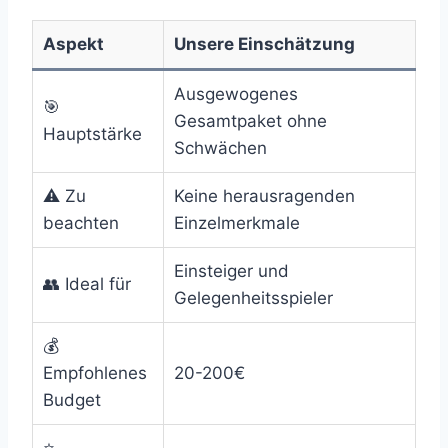
Aspekt
Unsere Einschätzung
Ausgewogenes
🎯
Gesamtpaket ohne
Hauptstärke
Schwächen
⚠️ Zu
Keine herausragenden
beachten
Einzelmerkmale
Einsteiger und
👥 Ideal für
Gelegenheitsspieler
💰
Empfohlenes
20-200€
Budget