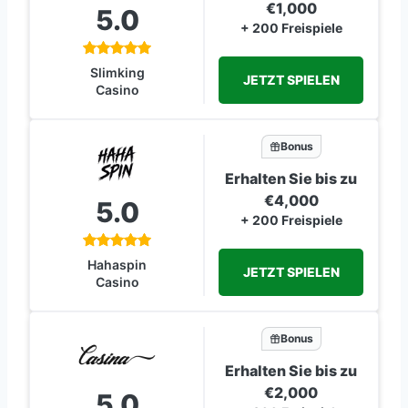
€1,000
5.0
+ 200 Freispiele
Slimking
JETZT SPIELEN
Casino
Bonus
Erhalten Sie bis zu
€4,000
5.0
+ 200 Freispiele
Hahaspin
JETZT SPIELEN
Casino
Bonus
Erhalten Sie bis zu
€2,000
5.0