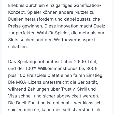
Erlebnis durch ein einzigartiges Gamification-
Konzept. Spieler können andere Nutzer zu
Duellen herausfordern und dabei zusätzliche
Preise gewinnen. Diese Innovation macht Duelz
zur perfekten Wahl für Spieler, die mehr als nur
Slots suchen und den Wettbewerbsaspekt
schätzen.
Das Spielangebot umfasst über 2.500 Titel,
und der 100% Willkommensbonus bis 300€
plus 100 Freispiele bietet einen fairen Einstieg.
Die MGA-Lizenz unterstreicht die Seriosität,
während Zahlungen über Trustly, Skrill und
Visa schnell und sicher abgewickelt werden.
Die Duell-Funktion ist optional – wer klassisch
spielen möchte, kann dies selbstverständlich