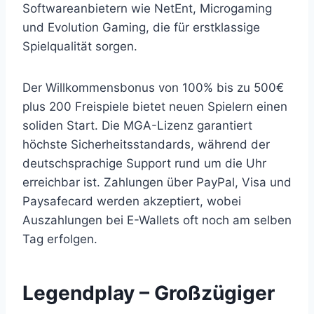
Softwareanbietern wie NetEnt, Microgaming
und Evolution Gaming, die für erstklassige
Spielqualität sorgen.
Der Willkommensbonus von 100% bis zu 500€
plus 200 Freispiele bietet neuen Spielern einen
soliden Start. Die MGA-Lizenz garantiert
höchste Sicherheitsstandards, während der
deutschsprachige Support rund um die Uhr
erreichbar ist. Zahlungen über PayPal, Visa und
Paysafecard werden akzeptiert, wobei
Auszahlungen bei E-Wallets oft noch am selben
Tag erfolgen.
Legendplay – Großzügiger