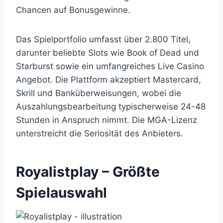
Chancen auf Bonusgewinne.
Das Spielportfolio umfasst über 2.800 Titel,
darunter beliebte Slots wie Book of Dead und
Starburst sowie ein umfangreiches Live Casino
Angebot. Die Plattform akzeptiert Mastercard,
Skrill und Banküberweisungen, wobei die
Auszahlungsbearbeitung typischerweise 24-48
Stunden in Anspruch nimmt. Die MGA-Lizenz
unterstreicht die Seriosität des Anbieters.
Royalistplay – Größte
Spielauswahl