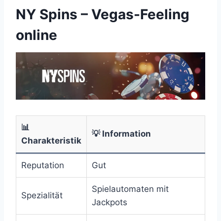
NY Spins – Vegas-Feeling
online
📊
💡 Information
Charakteristik
Reputation
Gut
Spielautomaten mit
Spezialität
Jackpots