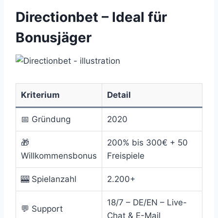
Directionbet – Ideal für
Bonusjäger
Kriterium
Detail
📅 Gründung
2020
🎁
200% bis 300€ + 50
Willkommensbonus
Freispiele
🎰 Spielanzahl
2.200+
18/7 – DE/EN – Live-
💬 Support
Chat & E-Mail