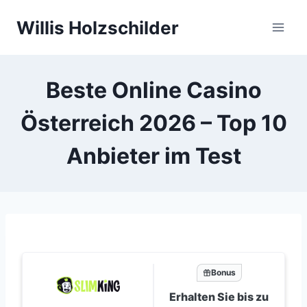
Skip
Willis Holzschilder
to
content
Beste Online Casino
Österreich 2026 – Top 10
Anbieter im Test
Bonus
Erhalten Sie bis zu