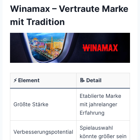
Winamax – Vertraute Marke
mit Tradition
⚡ Element
📝 Detail
Etablierte Marke
Größte Stärke
mit jahrelanger
Erfahrung
Spielauswahl
Verbesserungspotential
könnte größer sein