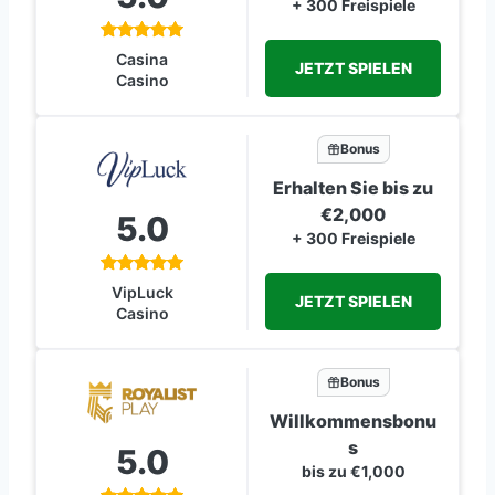
+ 300 Freispiele
Casina
JETZT SPIELEN
Casino
Bonus
Erhalten Sie bis zu
€2,000
5.0
+ 300 Freispiele
VipLuck
JETZT SPIELEN
Casino
Bonus
Willkommensbonu
s
5.0
bis zu €1,000